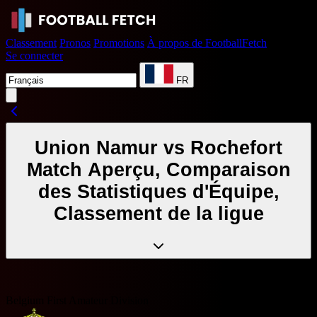
Classement
Pronos
Promotions
À propos de FootballFetch
Se connecter
FR
Union Namur vs Rochefort
Match Aperçu, Comparaison
des Statistiques d'Équipe,
Classement de la ligue
Belgium First Amateur Division