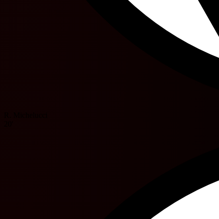
R. Michelucci
20'