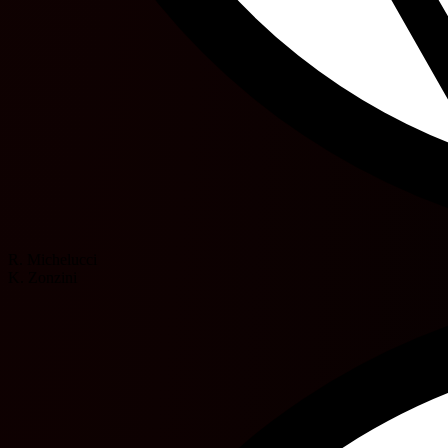
R. Michelucci
K. Zonzini