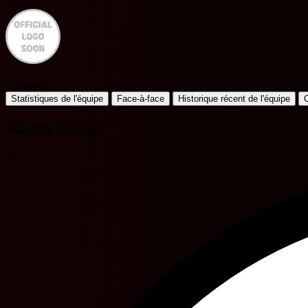
Faetano
C
Cailungo
Statistiques de l'équipe
Face-à-face
Historique récent de l'équipe
Match Events
11'