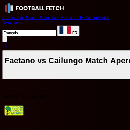
Classement
Pronos
Promotions
À propos de FootballFetch
Se connecter
FR
Faetano vs Cailungo Match Aperç
San-Marino Campionato
F