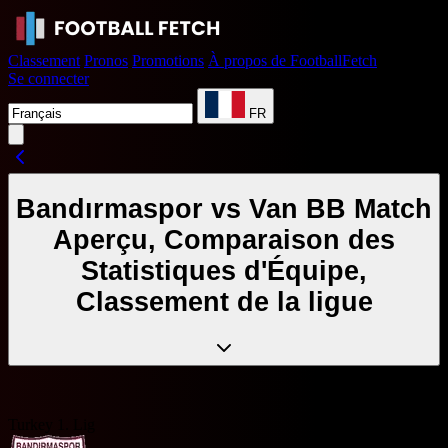
Classement
Pronos
Promotions
À propos de FootballFetch
Se connecter
FR
Bandırmaspor vs Van BB Match
Aperçu, Comparaison des
Statistiques d'Équipe,
Classement de la ligue
Turkey 1. Lig