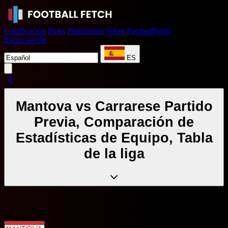
Clasificación
Picks
Promotions
Sobre FootballFetch
Iniciar sesión
ES
Mantova vs Carrarese Partido
Previa, Comparación de
Estadísticas de Equipo, Tabla
de la liga
Italy Serie B