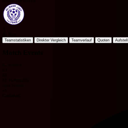
Dibba Al-Fujairah
A
Al Nasr
Teamstatistiken
Direkter Vergleich
Teamverlauf
Quoten
Aufstel
Match Events
K. Alsaleh
23'
42'
M. Hoibraaten
Iago Santos
45'
Carlinhos