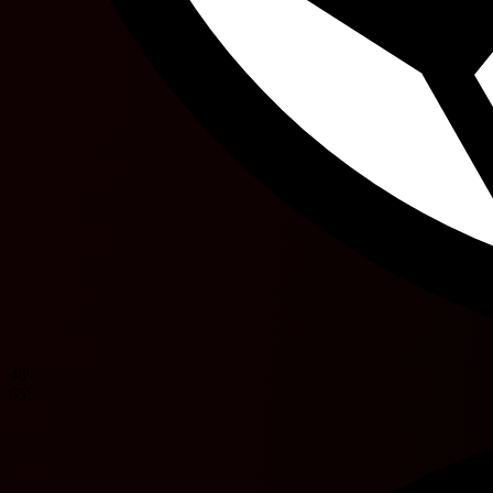
48'
65'