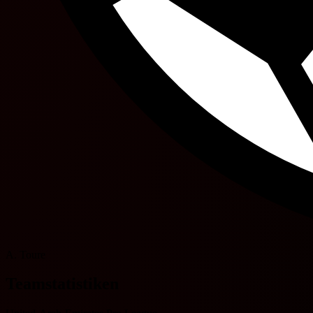
A. Toure
Teamstatistiken