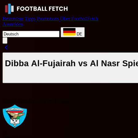
Bestenliste
Tipps
Promotions
Über FootballFetch
Anmelden
DE
Dibba Al-Fujairah vs Al Nasr Spie
United-Arab-Emirates Pro League
D