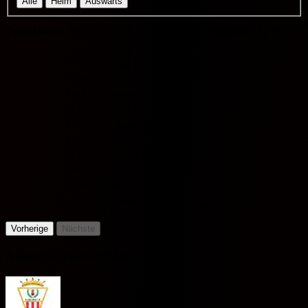
Alle
Heim
Auswärts
O/U
Spieldatum
H/A
VS
Ergebnis
Ergebnisse
BTTS
2.5
Atlético
AWAY
1 - 1
D
U
Y
Madrid II
HOME
Teruel
3 - 2
W
O
Y
AWAY
Eldense
0 - 1
L
U
N
HOME
Europa FC
0 - 0
D
U
N
AWAY
Sanluqueño
1 - 2
L
O
Y
AWAY
Alcorcon
0 - 1
L
U
N
HOME
Villarreal II
2 - 1
W
O
Y
AWAY
Sabadell
0 - 0
D
U
N
HOME
Ibiza
0 - 0
D
U
N
Real Betis
HOME
1 - 0
W
U
N
II
Vorherige
Nächste
Algeciras Teamverlauf