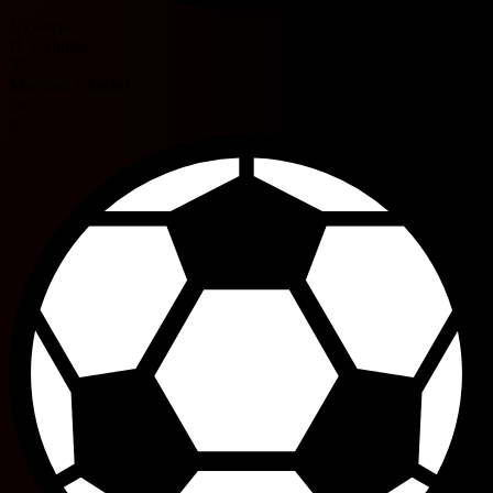
J. Garcia
D. Cubillas
35'
Martinez Chechu
39'
42'