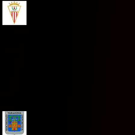
AWAY
3.1
2.5 OVER/UNDER
OVER
3
UNDER
1.36
BTTS
YES
2.5
NO
1.5
Aufstellungen