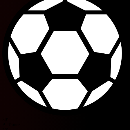
30'
B. Traore
32'