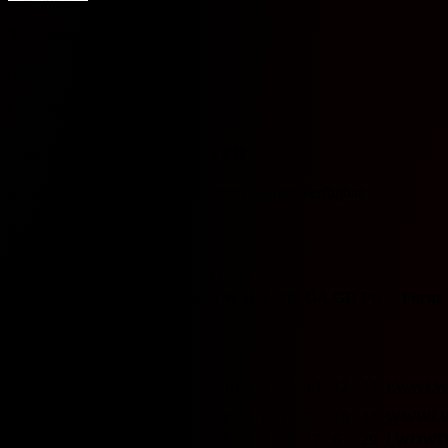
Tarazona
(N/A)
Durchschnittliche Spielerbewertung
Verletzungen / Sperren
Keine Informationen zu Verletzungen/Sperren verfügbar.
Ligatabelle
Spain Primera División RFEF - Group 2
#
Team
Played
W
D
L
GF
GA
GD
Pts
Form
Primera
Federacion
, Group 2
Atlético
1
17
10
3
4
25
13
12
33
L
W
W
L
Madrid II
2
Sabadell
17
8
8
1
17
7
10
32
W
W
W
L
3
Europa FC
17
8
5
4
23
17
6
29
L
W
D
W