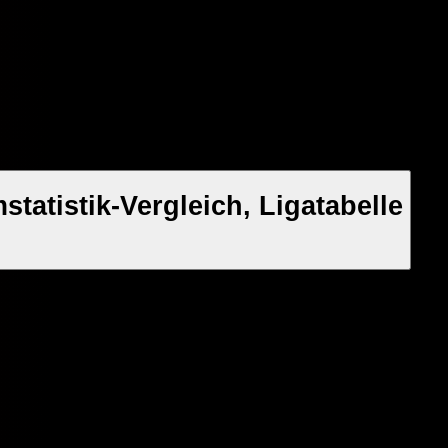
tatistik-Vergleich, Ligatabelle