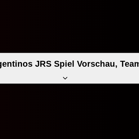
entinos JRS Spiel Vorschau, Teams