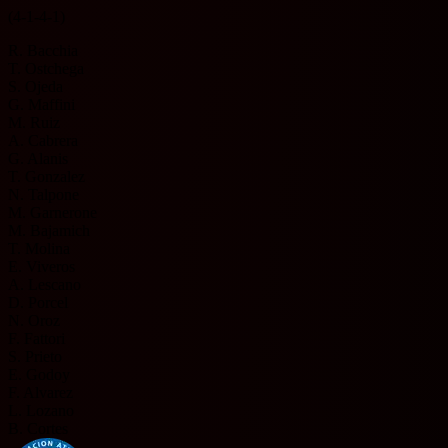
(4-1-4-1)
R. Bacchia
T. Ostchega
S. Ojeda
G. Maffini
M. Ruiz
A. Cabrera
G. Alanis
T. Gonzalez
N. Talpone
M. Garnerone
M. Bajamich
T. Molina
E. Viveros
A. Lescano
D. Porcel
N. Oroz
F. Fattori
S. Prieto
E. Godoy
F. Alvarez
L. Lozano
B. Cortes