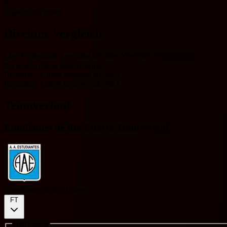
0
Ligadurchschnitte
Direkter Vergleich
Liga Profesional Argentina Direkter Vergleich 기록입니다.
No head-to-head data available.
Beinhaltet Aufzeichnungen ab 2023.
Beinhaltet Aufzeichnungen ab 2023.
Teamverlauf
Estudiantes de Rio Cuarto Teamverlauf
Estudiantes de Rio Cuarto
FT
Heimspiele