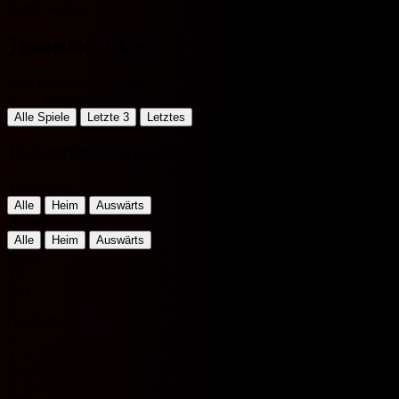
Rebin Sulaka
Teamstatistiken
Welt Freundschaftsspiele
Nach Zeitraum filtern
Alle Spiele
Letzte 3
Letztes
Teamstatistik-Vergleich
Heimspiele
Alle
Heim
Auswärts
Auswärtsspiele
Alle
Heim
Auswärts
Spain
VS
Iraq
2
Gespielte Spiele
1
1 - 1 - 0
Ergebnisse
1 - 0 - 0