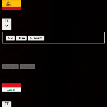
Spain
FT
Heimspiele
Alle
Heim
Auswärts
O/U
Cor
Spieldatum
H/A
VS
Ergebnis
Ergebnisse
BTTS
2.5
9.5
HOME
Egypt
0 - 0
D
U
N
-
HOME
Serbia
3 - 0
W
O
N
-
Vorherige
Nächste
Iraq Teamverlauf
Iraq
FT