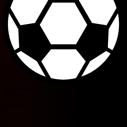
Merchas Doski
Marc Bernal
32'
Pablo Gavi
37'
57'
Zaid Ismail
80'