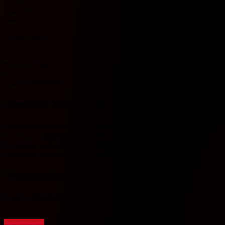
50%
Sieg %
100%
1.5
Erzielte Tore
1
0
Kassierte Tore
0
Ligadurchschnitte
Direkter Vergleich
Freundschaftsspiele Direkter Vergleich 기록입니다.
No head-to-head data available.
Beinhaltet Aufzeichnungen ab 2023.
Beinhaltet Aufzeichnungen ab 2023.
Teamverlauf
Spain Teamverlauf