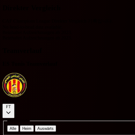
Direkter Vergleich
CAF Champions League Direkter Vergleich 기록입니다.
No head-to-head data available.
Beinhaltet Aufzeichnungen ab 2023.
Beinhaltet Aufzeichnungen ab 2023.
Teamverlauf
ES Tunis Teamverlauf
ES Tunis
FT
Heimspiele
Alle
Heim
Auswärts