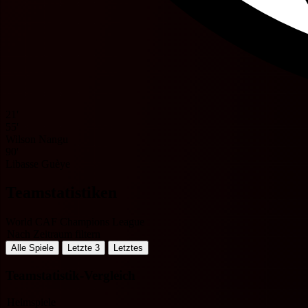
21'
55'
Wilson Nangu
90'
Libasse Guèye
Teamstatistiken
World CAF Champions League
Nach Zeitraum filtern
Alle Spiele
Letzte 3
Letztes
Teamstatistik-Vergleich
Heimspiele