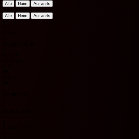
Alle
Heim
Auswärts
Auswärtsspiele
Alle
Heim
Auswärts
ES Tunis
VS
Simba
1
Gespielte Spiele
1
0 - 1 - 0
Ergebnisse
0 - 0 - 1
0%
Sieg %
0%
1
Erzielte Tore
1
1
Kassierte Tore
2
5
Schüsse aufs Tor
4
3