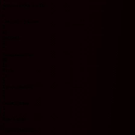
Schüsse neben das Tor
7
2
Geblockte Schüsse
3
46
Ballbesitz
67
77
Passgenauigkeit
80
14
Fouls
15
2
Torwartparaden
5
0
Gelbe Karten
3
0
Rote Karten
1
Ligadurchschnitte