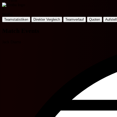
ES Tunis
S
Simba
Teamstatistiken
Direkter Vergleich
Teamverlauf
Quoten
Aufstel
Match Events
Jack Diarra