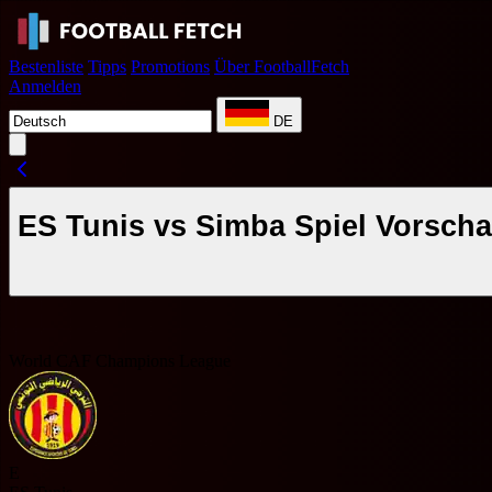
Bestenliste
Tipps
Promotions
Über FootballFetch
Anmelden
DE
ES Tunis vs Simba Spiel Vorschau
World CAF Champions League
E